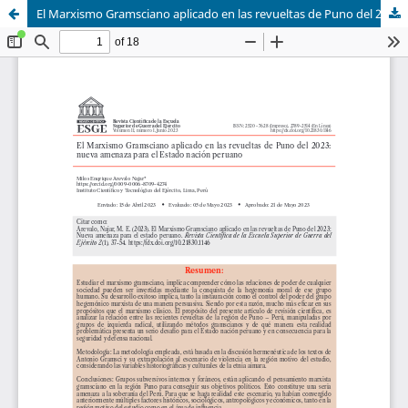
El Marxismo Gramsciano aplicado en las revueltas de Puno del 2023: nueva amenaza para el Estado nación peruano