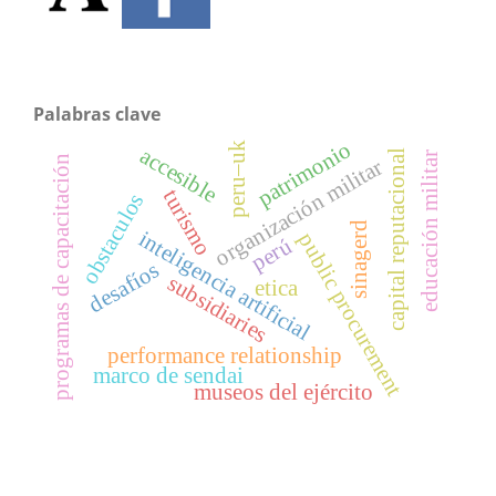
Palabras clave
patrimonio
peru–uk
accesible
capital reputacional
educación militar
programas de capacitación
organización militar
turismo
obstaculos
sinagerd
inteligencia artificial
public procurement
perú
desafíos
subsidiaries
etica
performance relationship
marco de sendai
museos del ejército