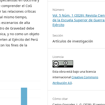
specialistas en doctrina y
ue comprender el CoG
Número
las relaciones críticas
Vol. 5 Núm. 1 (2026): Revista Cient
, al mismo tiempo,
de la Escuela Superior de Guerra
n escenarios de alta
Ejército
ntro de Gravedad debe
ica, y no como un objeto
Sección
rten al Ejército del Perú
Artículos de investigación
con los fines de la
Licencia
Esta obra está bajo una licencia
internacional
Creative Commons
Atribución 4.0
.
Cómo citar
Castro Gonzalez, L. G. (2026). El centr