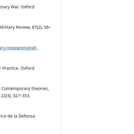
orary War. Oxford
 Military Review, 87(2), 58–
ary-review/english-
r Practice. Oxford
t: Contemporary theories,
 22(3), 327–353.
anco de la Defensa