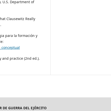
-0). U.S. Department of
 What Clausewitz Really
.
gia para la formación y
de:
a_conceptual
y and practice (2nd ed.).
R DE GUERRA DEL EJÉRCITO