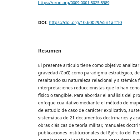
https://orcid.org/0009-0001-8025-8989
DOI:
https://doi.org/10.60029/v5n1art10
Resumen
El presente articulo tiene como objetivo analiza
gravedad (CoG) como paradigma estratégico, dent
resaltando su naturaleza relacional y sistémica f
interpretaciones reduccionistas que lo han con
físico o tangible. Para abordar el análisis del 
enfoque cualitativo mediante el método de mape
de estudio de caso de carácter explicativo, suste
sistemática de 21 documentos doctrinarios y ac
obras clásicas de teoría militar, manuales doct
publicaciones institucionales del Ejército del Pe