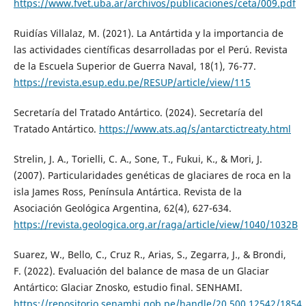
https://www.fvet.uba.ar/archivos/publicaciones/ceta/009.pdf
Ruidías Villalaz, M. (2021). La Antártida y la importancia de
las actividades científicas desarrolladas por el Perú. Revista
de la Escuela Superior de Guerra Naval, 18(1), 76-77.
https://revista.esup.edu.pe/RESUP/article/view/115
Secretaría del Tratado Antártico. (2024). Secretaría del
Tratado Antártico.
https://www.ats.aq/s/antarctictreaty.html
Strelin, J. A., Torielli, C. A., Sone, T., Fukui, K., & Mori, J.
(2007). Particularidades genéticas de glaciares de roca en la
isla James Ross, Península Antártica. Revista de la
Asociación Geológica Argentina, 62(4), 627-634.
https://revista.geologica.org.ar/raga/article/view/1040/1032B
Suarez, W., Bello, C., Cruz R., Arias, S., Zegarra, J., & Brondi,
F. (2022). Evaluación del balance de masa de un Glaciar
Antártico: Glaciar Znosko, estudio final. SENHAMI.
https://repositorio.senamhi.gob.pe/handle/20.500.12542/1854