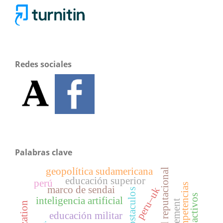
Redes sociales
Palabras clave
geopolítica sudamericana
capital reputacional
educación superior
perú
competencias
marco de sendai
peru–uk
obstaculos
inteligencia artificial
educación militar