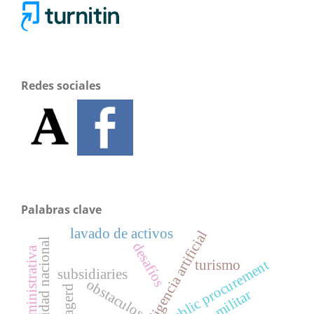
Redes sociales
Palabras clave
lavado de activos
inteligencia artificial
seguridad nacional
desafíos
gestión administrativa
public procurement
turismo
subsidiaries
obstaculos
sinagerd