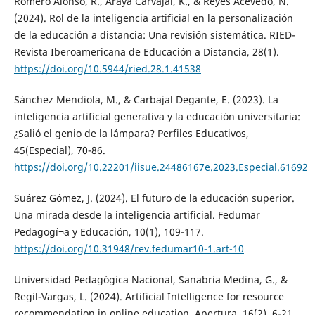
Romero Alonso, R., Araya Carvajal, K., & Reyes Acevedo, N.
(2024). Rol de la inteligencia artificial en la personalización
de la educación a distancia: Una revisión sistemática. RIED-
Revista Iberoamericana de Educación a Distancia, 28(1).
https://doi.org/10.5944/ried.28.1.41538
Sánchez Mendiola, M., & Carbajal Degante, E. (2023). La
inteligencia artificial generativa y la educación universitaria:
¿Salió el genio de la lámpara? Perfiles Educativos,
45(Especial), 70-86.
https://doi.org/10.22201/iisue.24486167e.2023.Especial.61692
Suárez Gómez, J. (2024). El futuro de la educación superior.
Una mirada desde la inteligencia artificial. Fedumar
Pedagogí¬a y Educación, 10(1), 109-117.
https://doi.org/10.31948/rev.fedumar10-1.art-10
Universidad Pedagógica Nacional, Sanabria Medina, G., &
Regil-Vargas, L. (2024). Artificial Intelligence for resource
recommendation in online education. Apertura, 16(2), 6-21.