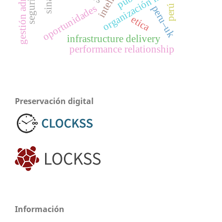
organización militar
perú
oportunidades
peru–uk
etica
infrastructure delivery
performance relationship
Preservación digital
Información